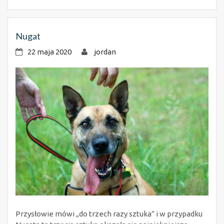
Nugat
22 maja 2020
jordan
Przysłowie mówi „do trzech razy sztuka” i w przypadku