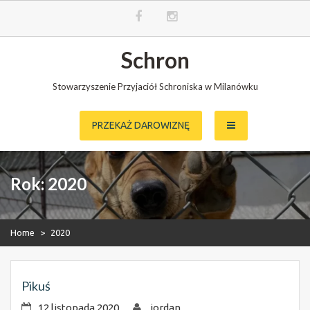
Skip
Schron
to
content
Stowarzyszenie Przyjaciół Schroniska w Milanówku
PRZEKAŻ DAROWIZNĘ
Rok:
2020
Home
>
2020
Pikuś
12 listopada 2020
jordan