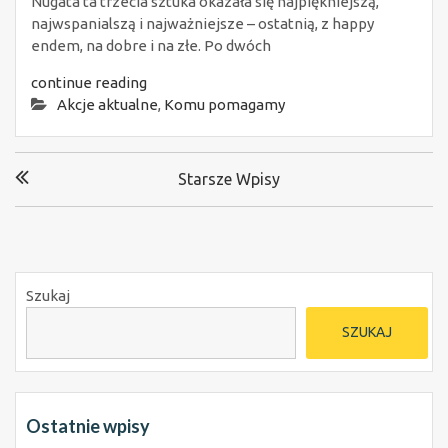
Nugata ta trzecia sztuka okazała się najpiękniejszą,
najwspanialszą i najważniejsze – ostatnią, z happy
endem, na dobre i na złe. Po dwóch
continue reading
Akcje aktualne
,
Komu pomagamy
Nawigacja
Starsze Wpisy
po
wpisach
Szukaj
SZUKAJ
Ostatnie wpisy