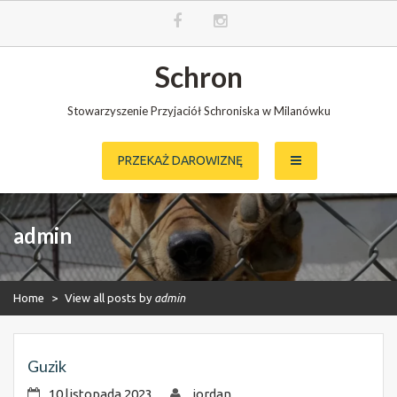
Skip
Schron
to
content
Stowarzyszenie Przyjaciół Schroniska w Milanówku
PRZEKAŻ DAROWIZNĘ
admin
Home
>
View all posts by
admin
Guzik
10 listopada 2023
jordan