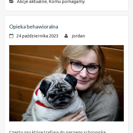
Akcje aktualne
,
Komu pomagamy
Opieka behawioralna
24 października 2023
jordan
Często psy które trafiają do naszego schroniska