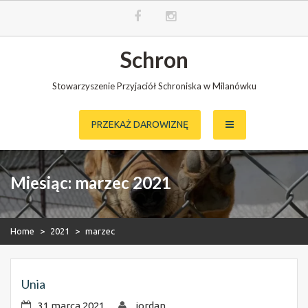
Skip
Schron
to
content
Stowarzyszenie Przyjaciół Schroniska w Milanówku
PRZEKAŻ DAROWIZNĘ
Miesiąc:
marzec 2021
Home
>
2021
>
marzec
Unia
31 marca 2021
jordan