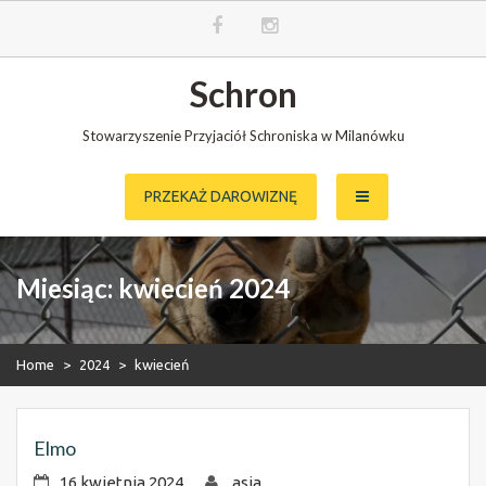
Skip
Schron
to
content
Stowarzyszenie Przyjaciół Schroniska w Milanówku
PRZEKAŻ DAROWIZNĘ
Miesiąc:
kwiecień 2024
Home
>
2024
>
kwiecień
Elmo
16 kwietnia 2024
asia