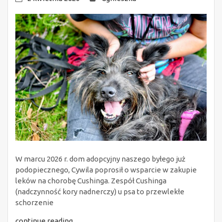
W marcu 2026 r. dom adopcyjny naszego byłego już
podopiecznego, Cywila poprosił o wsparcie w zakupie
leków na chorobę Cushinga. Zespół Cushinga
(nadczynność kory nadnerczy) u psa to przewlekłe
schorzenie
continue reading