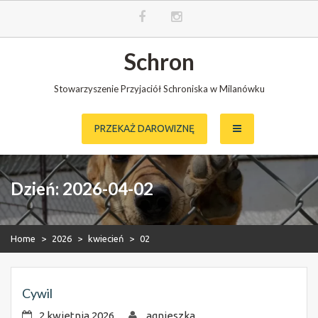
Skip
Schron
to
content
Stowarzyszenie Przyjaciół Schroniska w Milanówku
PRZEKAŻ DAROWIZNĘ
Dzień:
2026-04-02
Home
>
2026
>
kwiecień
>
02
Cywil
2 kwietnia 2026
agnieszka