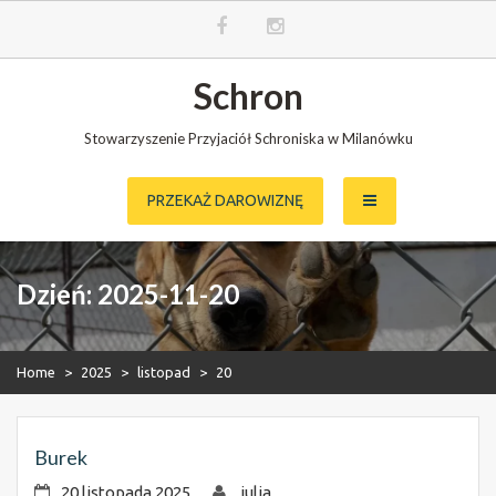
Skip
Schron
to
content
Stowarzyszenie Przyjaciół Schroniska w Milanówku
PRZEKAŻ DAROWIZNĘ
Dzień:
2025-11-20
Home
>
2025
>
listopad
>
20
Burek
20 listopada 2025
julia