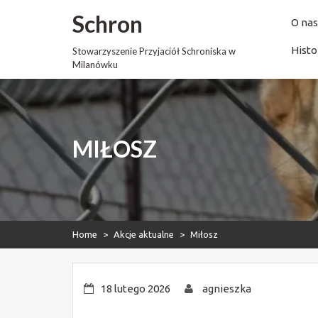
Skip
Schron
to
O nas
content
Histo
Stowarzyszenie Przyjaciół Schroniska w
Milanówku
MIŁOSZ
Home
>
Akcje aktualne
>
Miłosz
18 lutego 2026
agnieszka