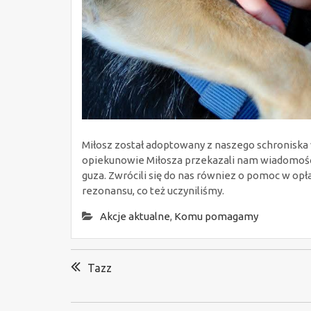
Miłosz został adoptowany z naszego schroniska w
opiekunowie Miłosza przekazali nam wiadomoś
guza. Zwrócili się do nas równiez o pomoc w opł
rezonansu, co też uczyniliśmy.
Akcje aktualne
,
Komu pomagamy
Nawigacja
Tazz
wpisu